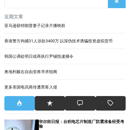
索
近期文章
亚马逊获特朗普妻子记录片播映权
香港警方拘捕31人涉款3400万 以深伪技术诱骗投资虚拟货币
韩国公调处明日或再执行尹锡悦逮捕令
奥地利极右自由党将寻求组阁
更多美国电讯商传遭黑客入侵
华尔街日报：台积电芯片制造厂防震准备经受考
验