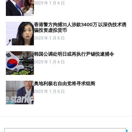
2025 年 1 月 6 日
m
o
d
e
香港警方拘捕31人涉款3400万 以深伪技术诱
骗投资虚拟货币
2025 年 1 月 6 日
韩国公调处明日或再执行尹锡悦逮捕令
2025 年 1 月 6 日
奥地利极右自由党将寻求组阁
2025 年 1 月 6 日