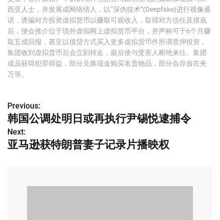
西亚人士，并发展成网络情人，以“深伪技术”(Deepfake)进行视像通
话，诱骗对方投资虚拟货币以赚取可观收入，取得对方信任及摸底
后，便会推介位于境外虚假网上虚拟货币平台，并声称可于6个月赚
取五成回报，甚至以借贷方式买入更多虚拟货币作所谓质押投资，
集团收到虚拟货币后会立刻转走，最后便与受害人断绝来往。集团
成员获得犯罪得益，部分兑换现金购买名贵物品，部分会存放在夹
万等。
Previous:
文
韩国公调处明日或再执行尹锡悦逮捕令
章
Next:
亚马逊获特朗普妻子记录片播映权
导
航