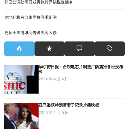
韩国公调处明日或再执行尹锡悦逮捕令
奥地利极右自由党将寻求组阁
更多美国电讯商传遭黑客入侵
华尔街日报：台积电芯片制造厂防震准备经受考
验
2024 年 4 月 4 日
亚马逊获特朗普妻子记录片播映权
2025 年 1 月 6 日