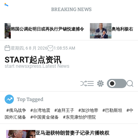
S
BREAKING NEWS
k
i
p
明日或再执行尹锡悦逮捕令
奥地利极右自由党将寻求组阁
t
o
c
星期四, 6 8 月 2026
1
:
08
:
56
AM
o
n
START起点资讯
t
start newsxpress.Latest News
e
n
t
S
M
S
S
h
e
w
e
u
n
i
a
Top Tagged
ff
u
t
r
l
c
c
#俄乌战争
#台湾地震
#迪拜王子
#加沙地带
#巴勒斯坦
#中
e
h
h
c
国外汇储备
#中国黄金储备
#东莞康怡护理院
o
l
亚马逊获特朗普妻子记录片播映权
o
r