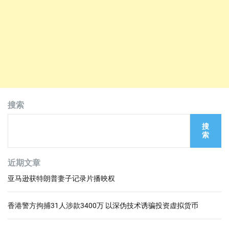
搜索
搜
索
近期文章
亚马逊获特朗普妻子记录片播映权
香港警方拘捕31人涉款3400万 以深伪技术诱骗投资虚拟货币