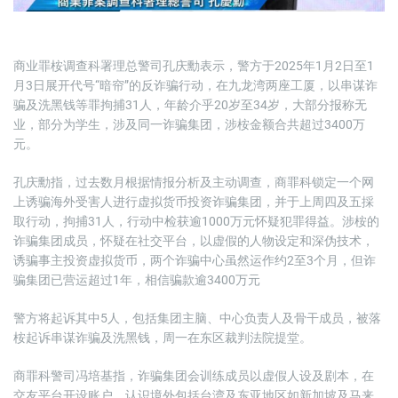
商业罪桉调查科署理总警司孔庆勳表示，警方于2025年1月2日至1
月3日展开代号“暗帘”的反诈骗行动，在九龙湾两座工厦，以串谋诈
骗及洗黑钱等罪拘捕31人，年龄介乎20岁至34岁，大部分报称无
业，部分为学生，涉及同一诈骗集团，涉桉金额合共超过3400万
元。
孔庆勳指，过去数月根据情报分析及主动调查，商罪科锁定一个网
上诱骗海外受害人进行虚拟货币投资诈骗集团，并于上周四及五採
取行动，拘捕31人，行动中检获逾1000万元怀疑犯罪得益。涉桉的
诈骗集团成员，怀疑在社交平台，以虚假的人物设定和深伪技术，
诱骗事主投资虚拟货币，两个诈骗中心虽然运作约2至3个月，但诈
骗集团已营运超过1年，相信骗款逾3400万元
警方将起诉其中5人，包括集团主脑、中心负责人及骨干成员，被落
桉起诉串谋诈骗及洗黑钱，周一在东区裁判法院提堂。
商罪科警司冯培基指，诈骗集团会训练成员以虚假人设及剧本，在
交友平台开设账户，认识境外包括台湾及东亚地区如新加坡及马来