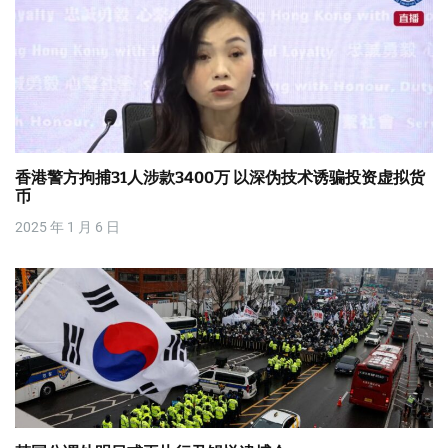
香港警方拘捕31人涉款3400万 以深伪技术诱骗投资虚拟货
币
2025 年 1 月 6 日