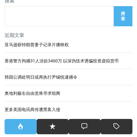
搜索
搜
索
近期文章
亚马逊获特朗普妻子记录片播映权
香港警方拘捕31人涉款3400万 以深伪技术诱骗投资虚拟货币
韩国公调处明日或再执行尹锡悦逮捕令
奥地利极右自由党将寻求组阁
更多美国电讯商传遭黑客入侵