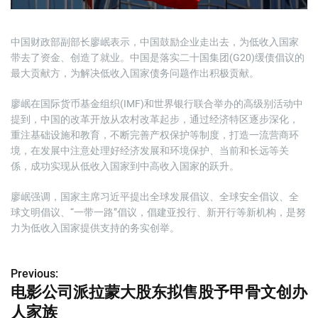
中国财政部副部长廖岷表示，中国鼓励企业走出去，为低收入国家
带去了资金、创造了就业。中国是落实二十国集团(G20)缓债倡议的
最大贡献方，为解决低收入国家债务问题作出积极贡献。
廖岷在国际货币基金组织(IMF)和世界银行联合举办的高级别活动中
提到，中国的改革开放从农村改革起步，通过经济特区逐步深化，
重注基础设施和教育，不断完善产权保护等制度，打造一流营商环
境，在发展中注意处理好经济发展和环境保护、当前和长远等关
係，成功实现从低收入国家到中高收入国家的跃升。
廖岷强调，国家主席习近平提出全球发展倡议、全球安全倡议、全
球文明倡议、“一带一路”倡议，倡建亚投行、新开行等新机构，是努
力为低收入国家提供支持的务实创举。
Previous:
文
电影公司派拉蒙大股东拟售股予甲骨文创办
章
人家族