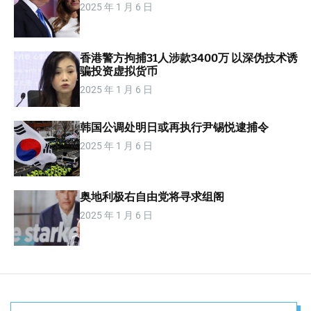
2025 年 1 月 6 日
m
o
d
e
香港警方拘捕31人涉款3400万 以深伪技术诱
骗投资虚拟货币
2025 年 1 月 6 日
韩国公调处明日或再执行尹锡悦逮捕令
2025 年 1 月 6 日
奥地利极右自由党将寻求组阁
2025 年 1 月 6 日