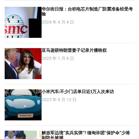
华尔街日报：台积电芯片制造厂防震准备经受考
验
2024 年 4 月 4 日
亚马逊获特朗普妻子记录片播映权
2025 年 1 月 6 日
小米汽车:不少门店单日近1万人次来访
2023 年 9 月 13 日
解放军边境“实兵实弹”? 缅甸诈团“保护伞”少将
副防长被捕