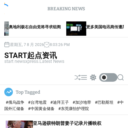
S
BREAKING NEWS
k
i
p
自由党将寻求组阁
更多美国电讯商传遭黑客入侵
t
o
c
星期五, 7 8 月 2026
8
:
03
:
27
PM
o
n
START起点资讯
t
start newsxpress.Latest News
e
n
t
S
M
S
S
h
e
w
e
u
n
i
a
Top Tagged
ff
u
t
r
l
c
c
#俄乌战争
#台湾地震
#迪拜王子
#加沙地带
#巴勒斯坦
#中
e
h
h
c
国外汇储备
#中国黄金储备
#东莞康怡护理院
o
l
亚马逊获特朗普妻子记录片播映权
o
r