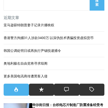
搜
索
近期文章
亚马逊获特朗普妻子记录片播映权
香港警方拘捕31人涉款3400万 以深伪技术诱骗投资虚拟货币
韩国公调处明日或再执行尹锡悦逮捕令
奥地利极右自由党将寻求组阁
更多美国电讯商传遭黑客入侵
华尔街日报：台积电芯片制造厂防震准备经受考