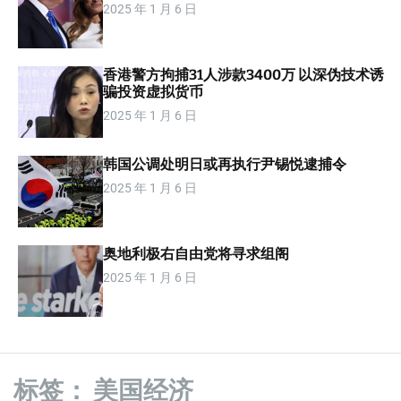
2025 年 1 月 6 日
m
o
d
e
香港警方拘捕31人涉款3400万 以深伪技术诱
骗投资虚拟货币
2025 年 1 月 6 日
韩国公调处明日或再执行尹锡悦逮捕令
2025 年 1 月 6 日
奥地利极右自由党将寻求组阁
2025 年 1 月 6 日
标签：
美国经济