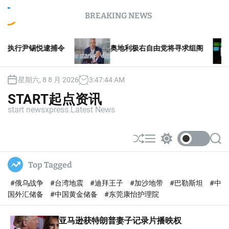
S
BREAKING NEWS
k
i
p
尹锡悦逮捕令
奥地利极右自由党将寻求组阁
更
t
o
c
星期六, 8 8 月 2026
3
:
47
:
44
AM
o
n
START起点资讯
t
start newsxpress.Latest News
e
n
t
S
M
S
S
h
e
w
e
u
n
i
a
Top Tagged
ff
u
t
r
l
c
c
#俄乌战争
#台湾地震
#迪拜王子
#加沙地带
#巴勒斯坦
#中
e
h
h
c
国外汇储备
#中国黄金储备
#东莞康怡护理院
o
l
亚马逊获特朗普妻子记录片播映权
o
r