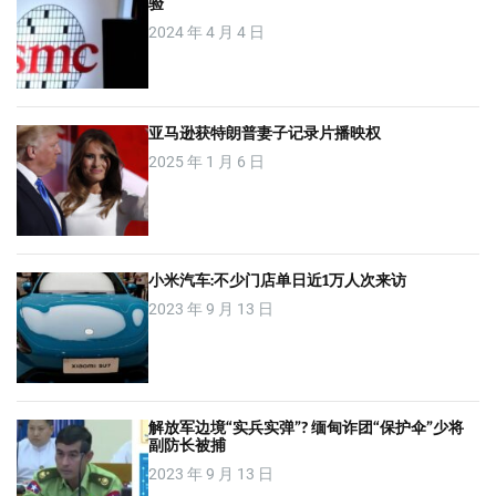
验
2024 年 4 月 4 日
亚马逊获特朗普妻子记录片播映权
2025 年 1 月 6 日
小米汽车:不少门店单日近1万人次来访
2023 年 9 月 13 日
解放军边境“实兵实弹”? 缅甸诈团“保护伞”少将
副防长被捕
2023 年 9 月 13 日