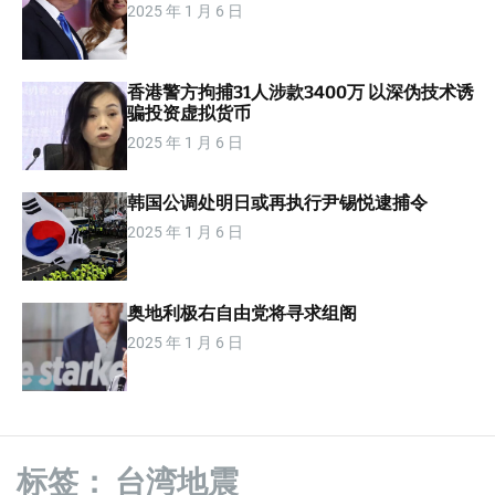
2025 年 1 月 6 日
m
o
d
e
香港警方拘捕31人涉款3400万 以深伪技术诱
骗投资虚拟货币
2025 年 1 月 6 日
韩国公调处明日或再执行尹锡悦逮捕令
2025 年 1 月 6 日
奥地利极右自由党将寻求组阁
2025 年 1 月 6 日
标签：
台湾地震