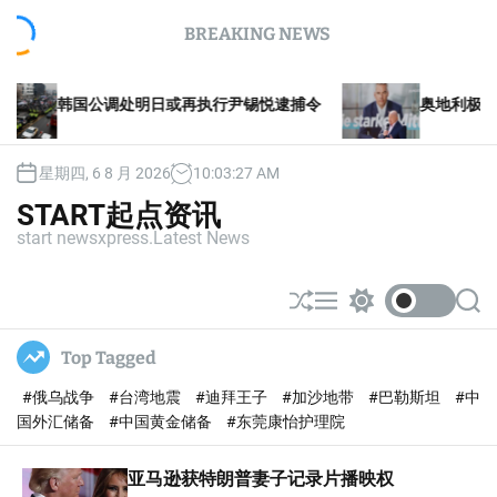
S
BREAKING NEWS
k
i
p
国公调处明日或再执行尹锡悦逮捕令
奥地利极右自由党将
t
o
c
星期四, 6 8 月 2026
10
:
03
:
28
AM
o
n
START起点资讯
t
start newsxpress.Latest News
e
n
t
S
M
S
S
h
e
w
e
u
n
i
a
Top Tagged
ff
u
t
r
l
c
c
#俄乌战争
#台湾地震
#迪拜王子
#加沙地带
#巴勒斯坦
#中
e
h
h
c
国外汇储备
#中国黄金储备
#东莞康怡护理院
o
l
亚马逊获特朗普妻子记录片播映权
o
r