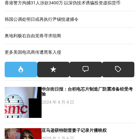
香港警方拘捕31人涉款3400万 以深伪技术诱骗投资虚拟货币
韩国公调处明日或再执行尹锡悦逮捕令
奥地利极右自由党将寻求组阁
更多美国电讯商传遭黑客入侵
华尔街日报：台积电芯片制造厂防震准备经受考
验
2024 年 4 月 4 日
亚马逊获特朗普妻子记录片播映权
2025 年 1 月 6 日